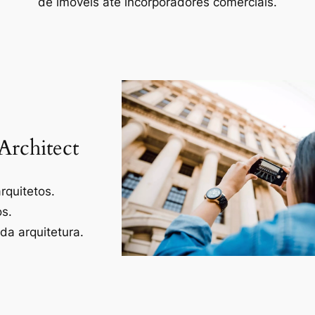
de imóveis até incorporadores comerciais.
Architect
rquitetos.
os.
a arquitetura.