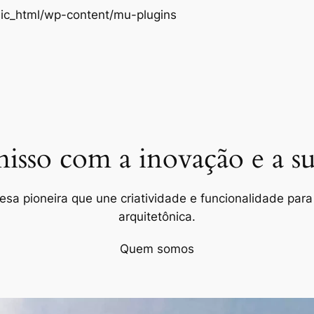
Pular
ic_html/wp-content/mu-plugins
para
o
conteúdo
so com a inovação e a sus
a pioneira que une criatividade e funcionalidade para 
arquitetônica.
Quem somos