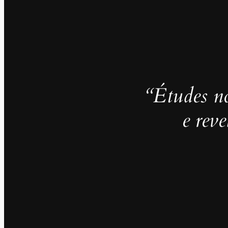
“Études no
e rev