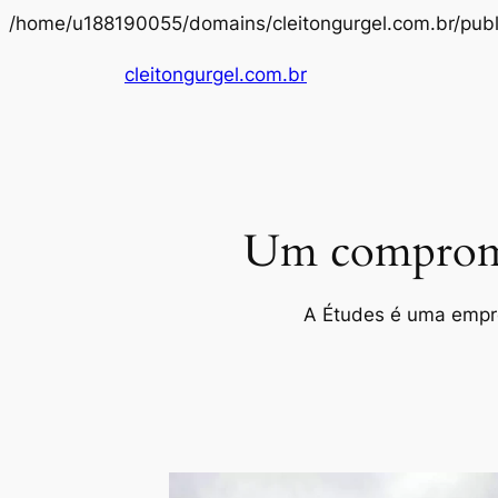
/home/u188190055/domains/cleitongurgel.com.br/publ
cleitongurgel.com.br
Um compromis
A Études é uma empres