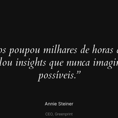
s poupou milhares de horas 
elou insights que nunca imag
possíveis.”
Annie Steiner
CEO, Greenprint