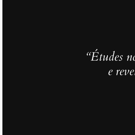
“Études no
e rev