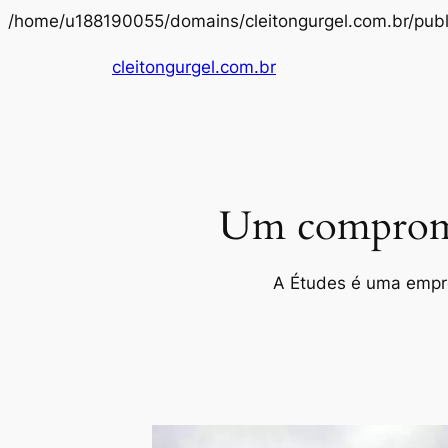
/home/u188190055/domains/cleitongurgel.com.br/publ
cleitongurgel.com.br
Um compromis
A Études é uma empres