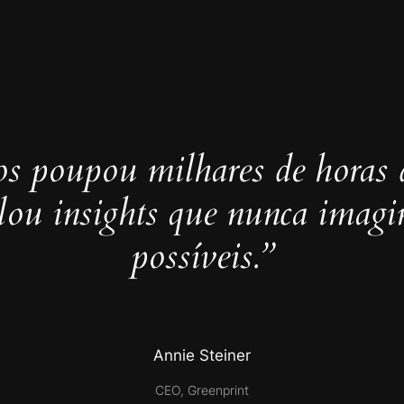
s poupou milhares de horas 
elou insights que nunca imag
possíveis.”
Annie Steiner
CEO, Greenprint