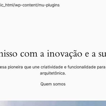
Pular
ic_html/wp-content/mu-plugins
para
o
conteúdo
so com a inovação e a sus
a pioneira que une criatividade e funcionalidade para 
arquitetônica.
Quem somos