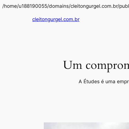
/home/u188190055/domains/cleitongurgel.com.br/publ
cleitongurgel.com.br
Um compromis
A Études é uma empres