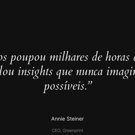
s poupou milhares de horas 
elou insights que nunca imag
possíveis.”
Annie Steiner
CEO, Greenprint