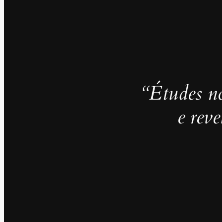
“Études no
e rev