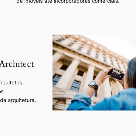
de imóveis até incorporadores comerciais.
Architect
rquitetos.
os.
a arquitetura.