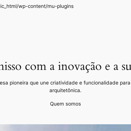
Pular
ic_html/wp-content/mu-plugins
para
o
conteúdo
so com a inovação e a sus
a pioneira que une criatividade e funcionalidade para 
arquitetônica.
Quem somos