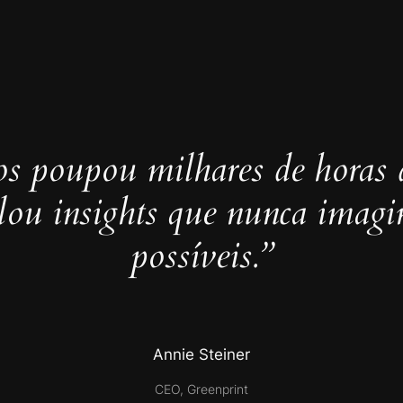
s poupou milhares de horas 
elou insights que nunca imag
possíveis.”
Annie Steiner
CEO, Greenprint