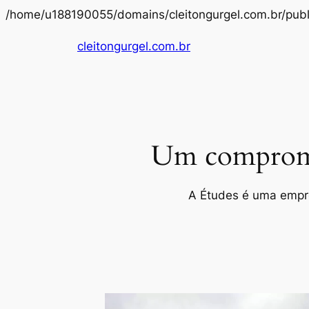
/home/u188190055/domains/cleitongurgel.com.br/publ
cleitongurgel.com.br
Um compromis
A Études é uma empres