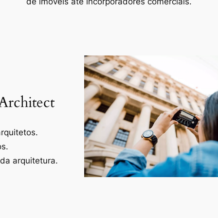
de imóveis até incorporadores comerciais.
Architect
rquitetos.
os.
a arquitetura.