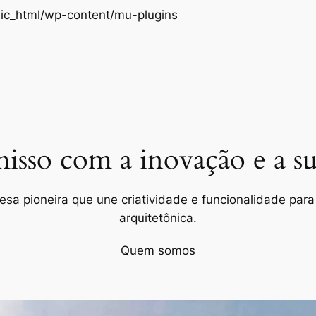
Pular
ic_html/wp-content/mu-plugins
para
o
conteúdo
so com a inovação e a sus
a pioneira que une criatividade e funcionalidade para 
arquitetônica.
Quem somos