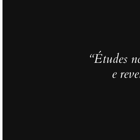
“Études no
e rev