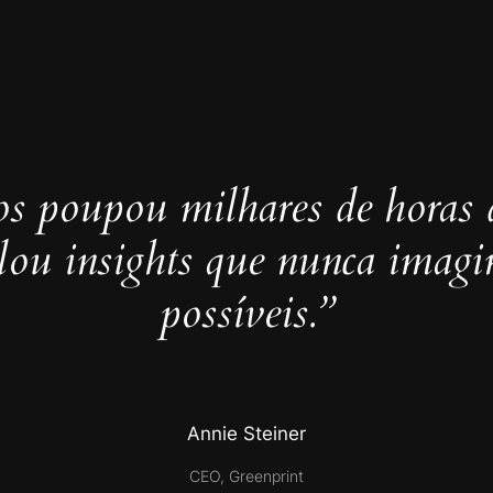
s poupou milhares de horas 
elou insights que nunca imag
possíveis.”
Annie Steiner
CEO, Greenprint