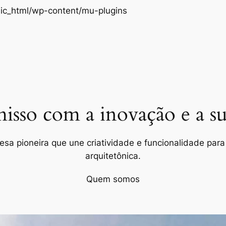
Pular
ic_html/wp-content/mu-plugins
para
o
conteúdo
so com a inovação e a sus
a pioneira que une criatividade e funcionalidade para 
arquitetônica.
Quem somos