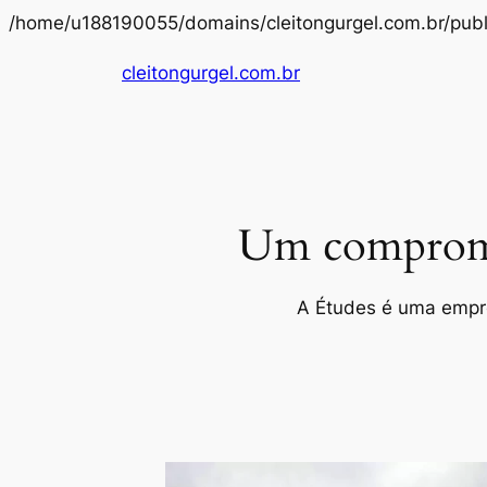
/home/u188190055/domains/cleitongurgel.com.br/publ
cleitongurgel.com.br
Um compromis
A Études é uma empres