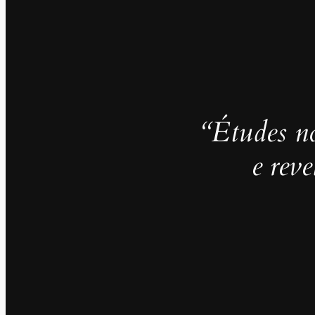
“Études no
e rev