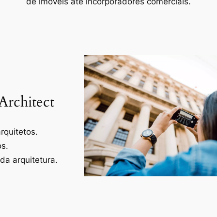
de imóveis até incorporadores comerciais.
Architect
rquitetos.
os.
a arquitetura.