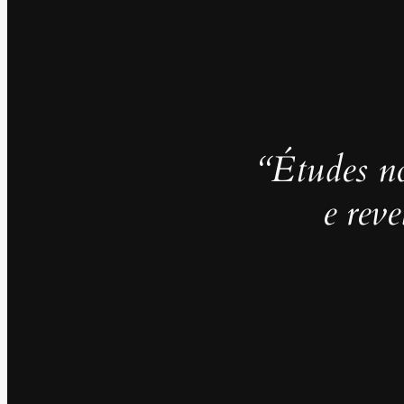
“Études no
e rev