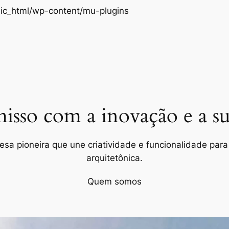
Pular
ic_html/wp-content/mu-plugins
para
o
conteúdo
so com a inovação e a sus
a pioneira que une criatividade e funcionalidade para 
arquitetônica.
Quem somos