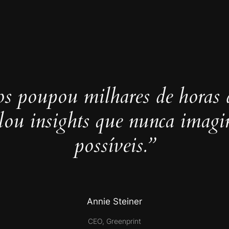
s poupou milhares de horas 
elou insights que nunca imag
possíveis.”
Annie Steiner
CEO, Greenprint