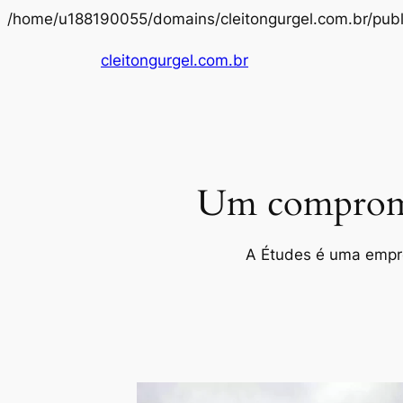
/home/u188190055/domains/cleitongurgel.com.br/publ
cleitongurgel.com.br
Um compromis
A Études é uma empres