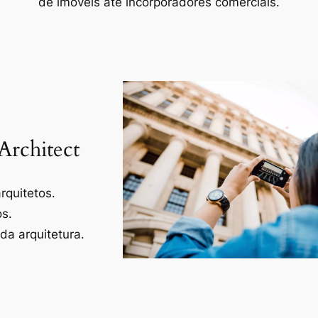
de imóveis até incorporadores comerciais.
Architect
rquitetos.
os.
a arquitetura.