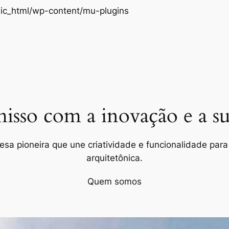
Pular
ic_html/wp-content/mu-plugins
para
o
conteúdo
so com a inovação e a sus
a pioneira que une criatividade e funcionalidade para 
arquitetônica.
Quem somos