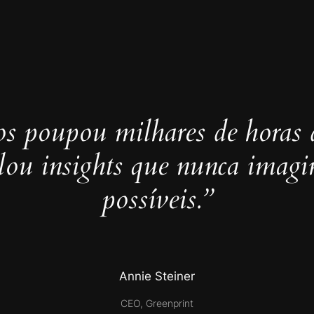
s poupou milhares de horas 
elou insights que nunca imag
possíveis.”
Annie Steiner
CEO, Greenprint