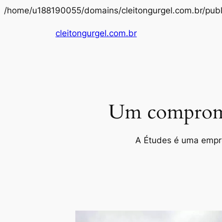
/home/u188190055/domains/cleitongurgel.com.br/publ
cleitongurgel.com.br
Um compromis
A Études é uma empres