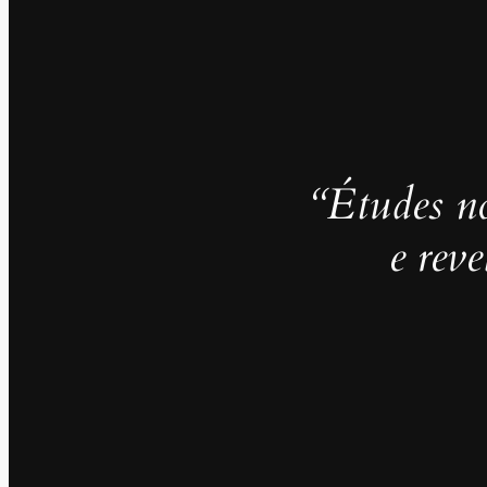
“Études no
e rev