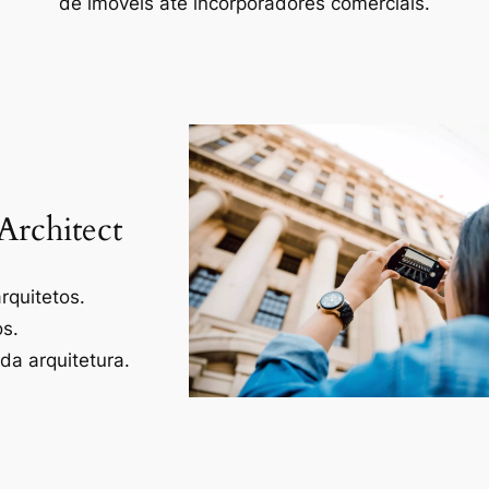
de imóveis até incorporadores comerciais.
Architect
rquitetos.
os.
a arquitetura.