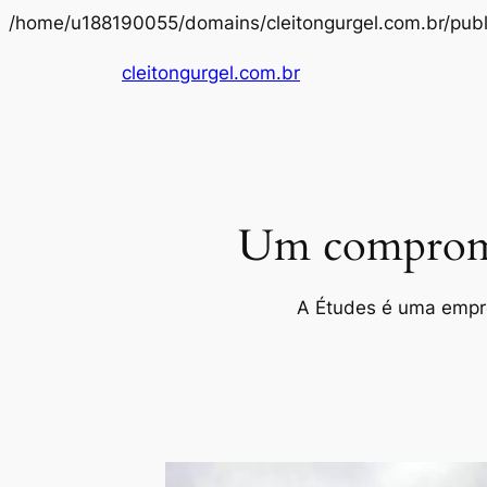
/home/u188190055/domains/cleitongurgel.com.br/publ
cleitongurgel.com.br
Um compromis
A Études é uma empres