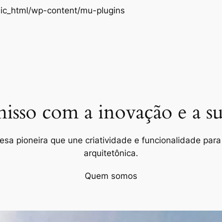
Pular
ic_html/wp-content/mu-plugins
para
o
conteúdo
so com a inovação e a sus
a pioneira que une criatividade e funcionalidade para 
arquitetônica.
Quem somos