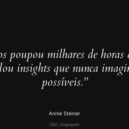
s poupou milhares de horas 
elou insights que nunca imag
possíveis.”
Annie Steiner
CEO, Greenprint