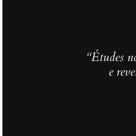
“Études no
e rev