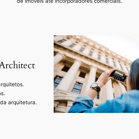
de imóveis até incorporadores comerciais.
Architect
rquitetos.
os.
a arquitetura.