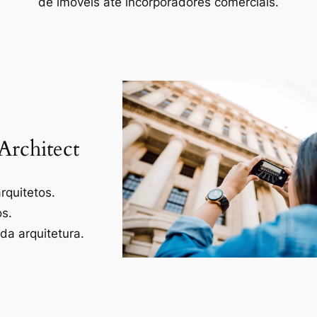
de imóveis até incorporadores comerciais.
Architect
rquitetos.
os.
a arquitetura.