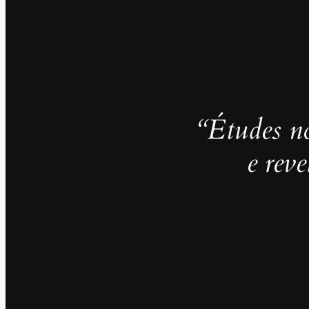
“Études no
e rev