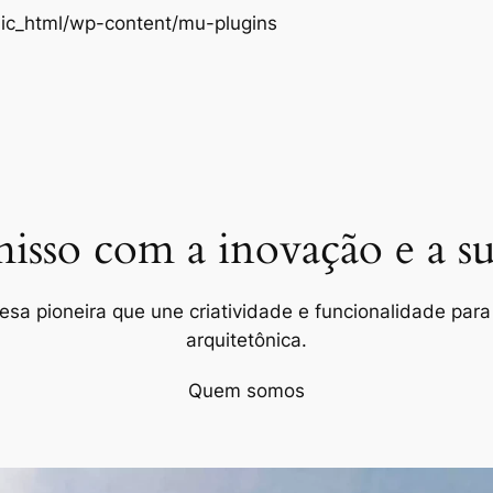
Pular
ic_html/wp-content/mu-plugins
para
o
conteúdo
so com a inovação e a sus
a pioneira que une criatividade e funcionalidade para 
arquitetônica.
Quem somos