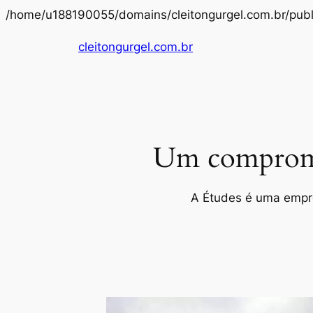
/home/u188190055/domains/cleitongurgel.com.br/publ
cleitongurgel.com.br
Um compromis
A Études é uma empres