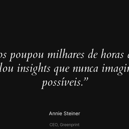
s poupou milhares de horas 
elou insights que nunca imag
possíveis.”
Annie Steiner
CEO, Greenprint