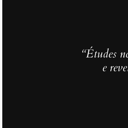
“Études no
e rev