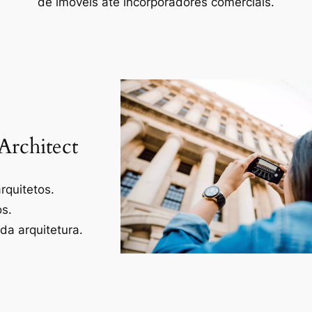
de imóveis até incorporadores comerciais.
Architect
rquitetos.
os.
a arquitetura.